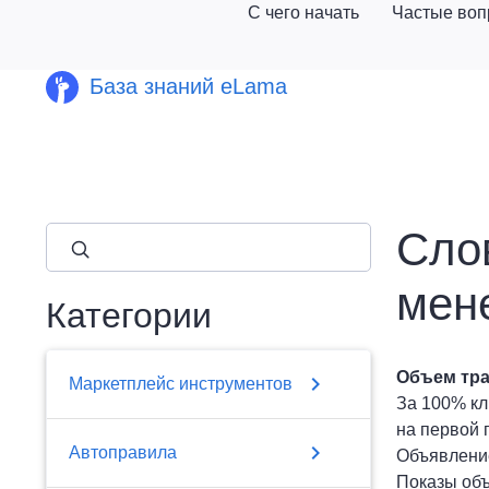
С чего начать
Частые во
База знаний eLama
Сло
close
мен
Категории
Объем тр
chevron_right
Маркетплейс инструментов
За 100% кл
на первой 
chevron_right
Автоправила
Объявление
Показы объ