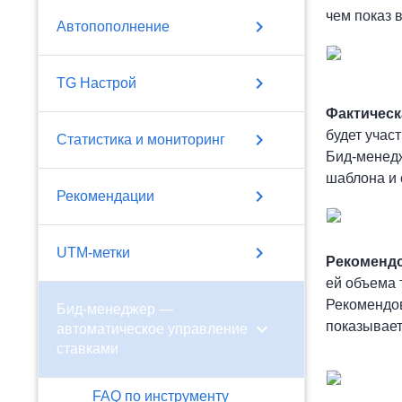
чем показ 
chevron_right
Автопополнение
chevron_right
TG Настрой
Фактическ
будет учас
chevron_right
Статистика и мониторинг
Бид-менедж
шаблона и 
chevron_right
Рекомендации
chevron_right
UTM-метки
Рекомендо
ей объема 
Рекомендов
Бид-менеджер —
chevron_right
показывает
автоматическое управление
ставками
FAQ по инструменту