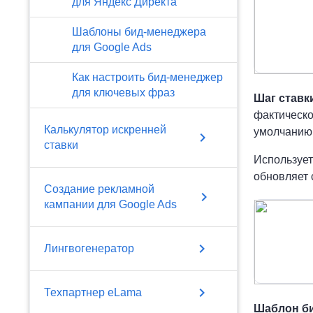
для Яндекс Директа
Шаблоны бид-менеджера
для Google Ads
Как настроить бид-менеджер
для ключевых фраз
Шаг ставк
фактическо
Калькулятор искренней
умолчанию
chevron_right
ставки
Использует
обновляет 
Создание рекламной
chevron_right
кампании для Google Ads
chevron_right
Лингвогенератор
chevron_right
Техпартнер eLama
Шаблон б