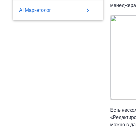
менеджера,
chevron_right
AI Маркетолог
Есть неско
«Редактиро
можно в да