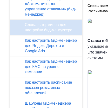
«Автоматическое
Списываем
управление ставками» (бид-
Рассчитыва
менеджер)
Словарь терминов для
настройки бид-менеджера
Как настроить бид-менеджер
Ставка в 
для Яндекс Директа и
указываем
Google Ads
Это значен
системы.
Как настроить бид-менеджер
для КМС на уровне
кампании
Как настроить расписание
показов рекламных
объявлений
Шаблоны бид-менеджера